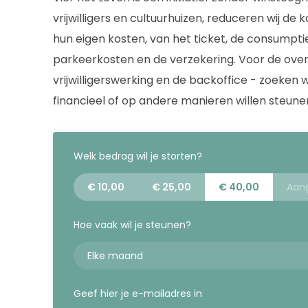
vrijwilligers en cultuurhuizen, reduceren wij d
hun eigen kosten, van het ticket, de consumpti
parkeerkosten en de verzekering. Voor de over
vrijwilligerswerking en de backoffice - zoeken 
financieel of op andere manieren willen steune
Welk bedrag wil je storten?
€ 10,00
€ 25,00
€ 40,00
Hoe vaak wil je steunen?
Geef hier je e-mailadres in